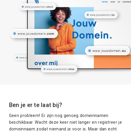
Ben je er te laat bij?
Geen probleem! Er zijn nog genoeg domeinnamen
beschikbaar. Wacht deze keer niet langer en registreer je
domeinnaam zodat niemand je voor is. Maar dan echt.