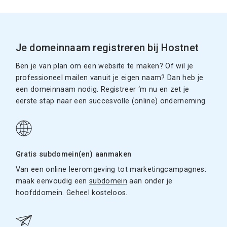
Je domeinnaam registreren bij Hostnet
Ben je van plan om een website te maken? Of wil je
professioneel mailen vanuit je eigen naam? Dan heb je
een domeinnaam nodig. Registreer ‘m nu en zet je
eerste stap naar een succesvolle (online) onderneming.
Gratis subdomein(en) aanmaken
Van een online leeromgeving tot marketingcampagnes:
maak eenvoudig een
subdomein
aan onder je
hoofddomein. Geheel kosteloos.