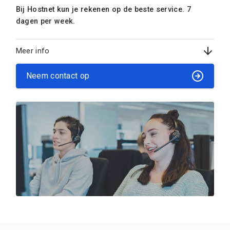
Bij Hostnet kun je rekenen op de beste service. 7
dagen per week.
Meer info
Neem contact op