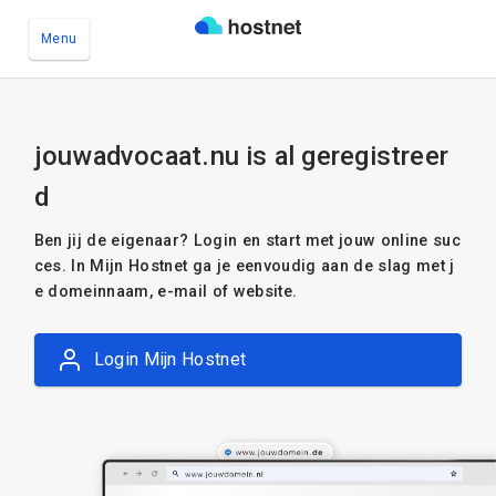
Menu
Ga naar de hoofdinhoud
jouwadvocaat.nu is al geregistreer
d
Ben jij de eigenaar? Login en start met jouw online suc
ces. In Mijn Hostnet ga je eenvoudig aan de slag met j
e domeinnaam, e-mail of website.
Login Mijn Hostnet